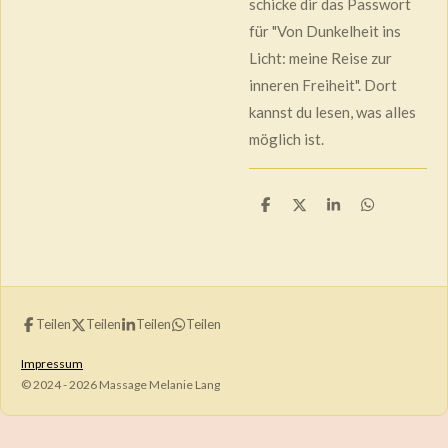
schicke dir das Passwort
für "Von Dunkelheit ins
Licht: meine Reise zur
inneren Freiheit". Dort
kannst du lesen, was alles
möglich ist.
T
T
T
T
e
e
e
e
i
i
i
i
l
l
l
l
e
e
e
e
n
n
n
n
Teilen
Teilen
Teilen
Teilen
Impressum
© 2024 - 2026 Massage Melanie Lang