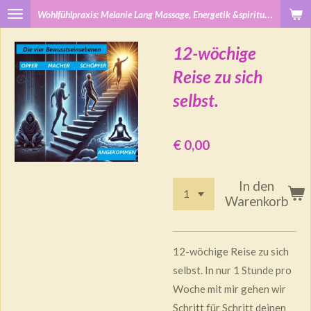
W
ohlfühlpraxis: Melanie Lang Massage, Energetik &spirituelle Treffen
Zum
Hauptinhalt
12-wöchige
springen
Reise zu sich
selbst.
€ 0,00
In den
Warenkorb
12-wöchige Reise zu sich
selbst. In nur 1 Stunde pro
Woche mit mir gehen wir
Schritt für Schritt deinen